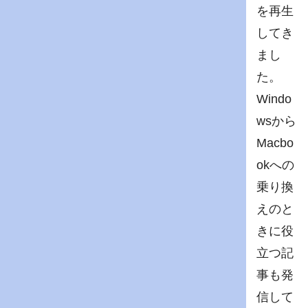
を再生
してき
まし
た。
Windo
wsから
Macbo
okへの
乗り換
えのと
きに役
立つ記
事も発
信して