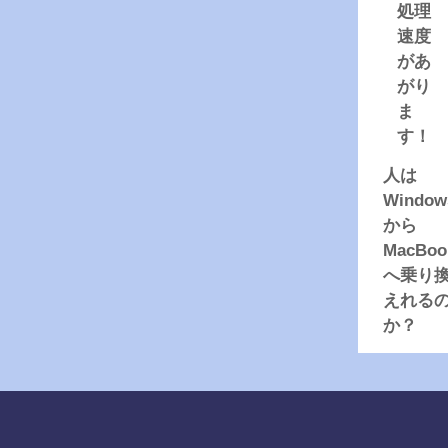
処理
速度
があ
がり
ま
す！
人は
Window
から
MacBoo
へ乗り
えれる
か？