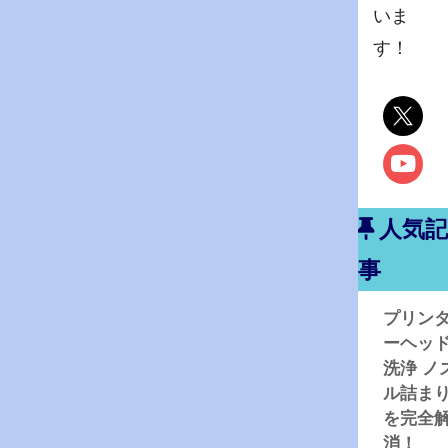
いま
す！
人気記
事
プリン
ーヘッ
洗浄 ノ
ル詰ま
を完全
消！