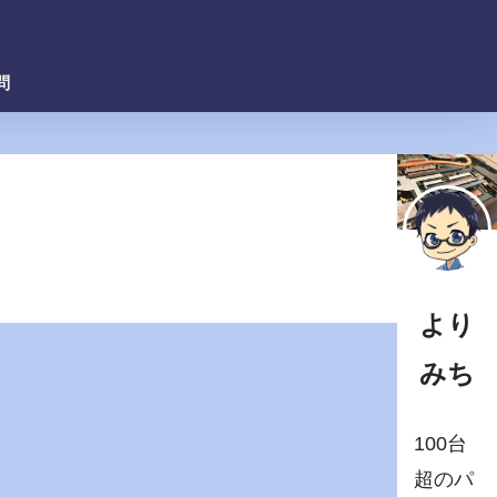
問
より
みち
100台
超のパ