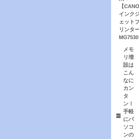
【CANO
インク
ェット
リンタ
MG753
メモ
リ増
設は
こん
なに
カン
タ
ン！
手軽
にパ
ソコ
ンの