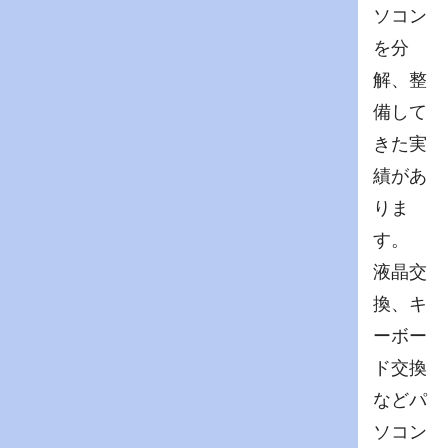
ソコン
を分
解、整
備して
きた実
績があ
りま
す。
液晶交
換、キ
ーボー
ド交換
などパ
ソコン