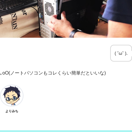
( ˘ω˘ ).
｡
oO(
ノートパソコンもコレくらい簡単だといいな)
よりみち